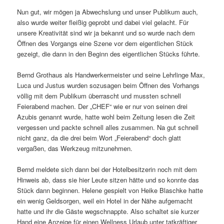
Nun gut, wir mögen ja Abwechslung und unser Publikum auch,
also wurde weiter fleißig geprobt und dabei viel gelacht. Für
unsere Kreativität sind wir ja bekannt und so wurde nach dem
Öffnen des Vorgangs eine Szene vor dem eigentlichen Stück
gezeigt, die dann in den Beginn des eigentlichen Stücks führte.
Bernd Grothaus als Handwerkermeister und seine Lehrlinge Max,
Luca und Justus wurden sozusagen beim Öffnen des Vorhangs
völlig mit dem Publikum überrascht und mussten schnell
Feierabend machen. Der „CHEF“ wie er nur von seinen drei
Azubis genannt wurde, hatte wohl beim Zeitung lesen die Zeit
vergessen und packte schnell alles zusammen. Na gut schnell
nicht ganz, da die drei beim Wort „Feierabend“ doch glatt
vergaßen, das Werkzeug mitzunehmen.
Bernd meldete sich dann bei der Hotelbesitzerin noch mit dem
Hinweis ab, dass sie hier Leute sitzen hätte und so konnte das
Stück dann beginnen. Helene gespielt von Heike Blaschke hatte
ein wenig Geldsorgen, weil ein Hotel in der Nähe aufgemacht
hatte und ihr die Gäste wegschnappte. Also schaltet sie kurzer
Hand eine Anzeige für einen Wellness Urlaub unter tatkräftiger