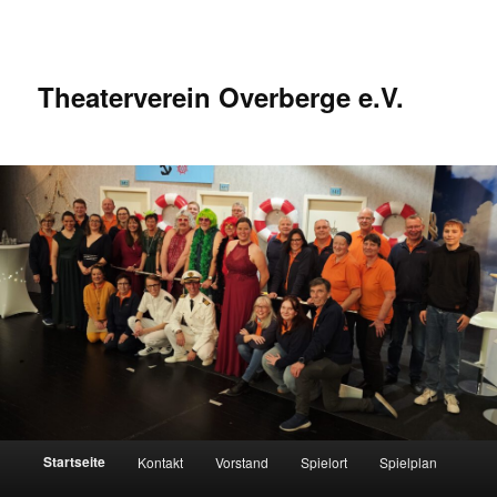
Zum
Zum
Inhalt
sekundären
wechseln
Inhalt
wechseln
Theaterverein Overberge e.V.
Hauptmenü
Startseite
Kontakt
Vorstand
Spielort
Spielplan