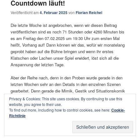
Countdown läuft!
Veröffentlicht am
4. Februar 2025
von
Florian Reichel
Die letzte Woche ist angebrochen, wenn wir diesen Beitrag
veröffentlichen sind es noch 71 Stunden oder 4260 Minuten bis
es am Freitag den 07.02.2025 um 19:30 Uhr zum ersten Mal
heißt, Vorhang auf! Dann können wir das, wofür wir monatelang
geprobt haben auf die Bühne bringen und wenn ihr erstes
Klatschen oder Lachen unser Spiel erwidert, löst sich all die
Anspannung der letzten Tage.
Aber der Reihe nach, denn in den Proben wurde gerade in den
letzten Wochen sehr an den Details in den einzelnen Szenen
gearbeitet. Denn gerade die Mimik, Gestik und Situationskomik
gibt dann die feine Würze für einen herzhaft lustigen Abend.
Privacy & Cookies: This site uses cookies. By continuing to use this
Unsere Spielleiterin Gerlinde Schlösser hat also wieder alle
website, you agree to their use.
To find out more, including how to control cookies, see here:
Cookie-
Hände voll zu tun die Truppe auf Spur zu bringen und die letzten
Richtlinie
Feinheiten auch aus jedem Einzelnen heraus zu kitzeln.