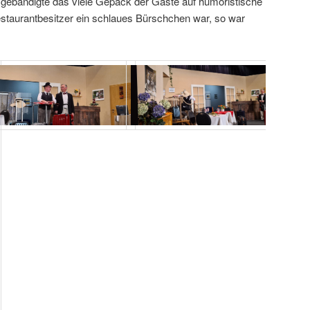
 gebändigte das viele Gepäck der Gäste auf humoristische
staurantbesitzer ein schlaues Bürschchen war, so war