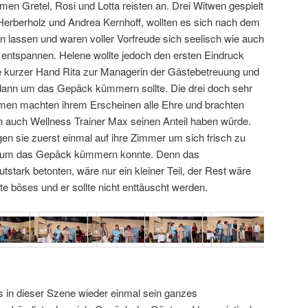
men Gretel, Rosi und Lotta reisten an. Drei Witwen gespielt
erberholz und Andrea Kernhoff, wollten es sich nach dem
n lassen und waren voller Vorfreude sich seelisch wie auch
u entspannen. Helene wollte jedoch den ersten Eindruck
e kurzer Hand Rita zur Managerin der Gästebetreuung und
 dann um das Gepäck kümmern sollte. Die drei doch sehr
men machten ihrem Erscheinen alle Ehre und brachten
an auch Wellness Trainer Max seinen Anteil haben würde.
n sie zuerst einmal auf ihre Zimmer um sich frisch zu
 um das Gepäck kümmern konnte. Denn das
tstark betonten, wäre nur ein kleiner Teil, der Rest wäre
 böses und er sollte nicht enttäuscht werden.
s in dieser Szene wieder einmal sein ganzes