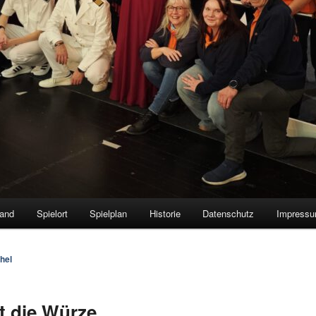
tand
Spielort
Spielplan
Historie
Datenschutz
Impress
hel
gt die Würze