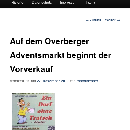
Historie
Datenschutz
Impressum
Intern
Beitrags-
←
Zurück
Weiter
→
Navigation
Auf dem Overberger
Adventsmarkt beginnt der
Vorverkauf
Veröffentlicht am
27. November 2017
von
mschloesser