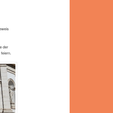
Beweis
e der
feiern.