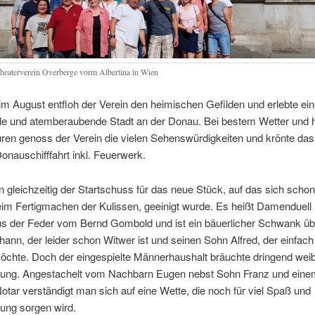
heaterverein Overberge vorm Albertina in Wien
im August entfloh der Verein den heimischen Gefilden und erlebte ei
le und atemberaubende Stadt an der Donau. Bei bestem Wetter und 
ren genoss der Verein die vielen Sehenswürdigkeiten und krönte da
Donauschifffahrt inkl. Feuerwerk.
n gleichzeitig der Startschuss für das neue Stück, auf das sich scho
eim Fertigmachen der Kulissen, geeinigt wurde. Es heißt Damenduell
s der Feder vom Bernd Gombold und ist ein bäuerlicher Schwank üb
ann, der leider schon Witwer ist und seinen Sohn Alfred, der einfach
öchte. Doch der eingespielte Männerhaushalt bräuchte dringend weib
zung. Angestachelt vom Nachbarn Eugen nebst Sohn Franz und eine
tar verständigt man sich auf eine Wette, die noch für viel Spaß und
ung sorgen wird.