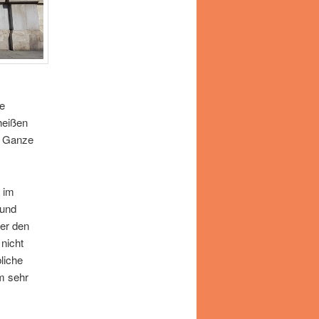
ne
heißen
s Ganze
n im
 und
er den
 nicht
liche
m sehr