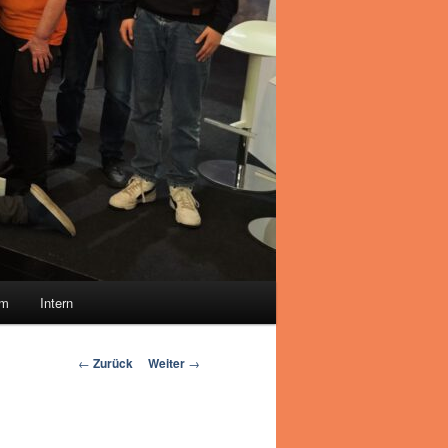
um
Intern
Beitrags-
←
Zurück
Weiter
→
Navigation