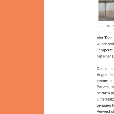
Der T
Vier Tage 
wundervol
Temperatu
mit einer 
Das ist nu
August, b
stammt au
Bauern Joh
heiraten m
Unterstüt
genauen No
Verwechsl