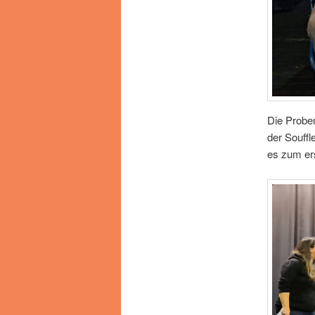
Die Proben
der Souffl
es zum ers