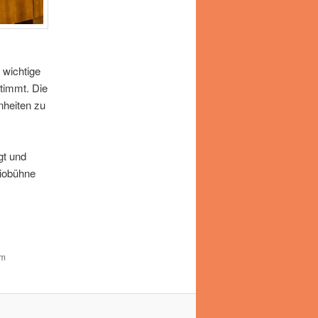
 wichtige
timmt. Die
inheiten zu
gt und
diobühne
um