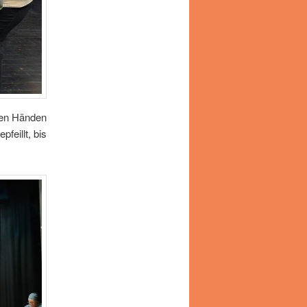
 den Händen
feillt, bis