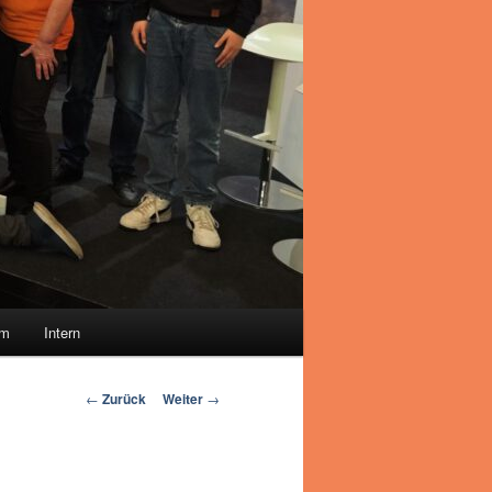
um
Intern
Beitrags-
←
Zurück
Weiter
→
Navigation