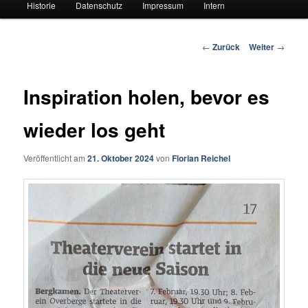
Historie
Datenschutz
Impressum
Intern
Beitrags-
←
Zurück
Weiter
→
Navigation
Inspiration holen, bevor es
wieder los geht
Veröffentlicht am
21. Oktober 2024
von
Florian Reichel