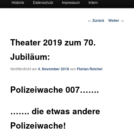
Historie
Datenschutz
Impressum
Intern
Beitrags-
←
Zurück
Weiter
→
Navigation
Theater 2019 zum 70.
Jubiläum:
Veröffentlicht am
4. November 2018
von
Florian Reichel
Polizeiwache 007…….
……. die etwas andere
Polizeiwache!