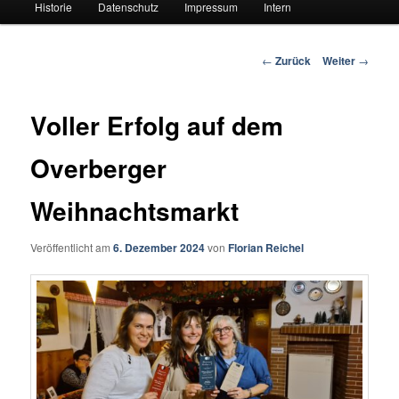
Historie
Datenschutz
Impressum
Intern
Beitrags-
←
Zurück
Weiter
→
Navigation
Voller Erfolg auf dem
Overberger
Weihnachtsmarkt
Veröffentlicht am
6. Dezember 2024
von
Florian Reichel