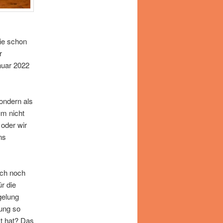
Sie schon
r
nuar 2022
ondern als
um nicht
oder wir
ns
och noch
r die
gelung
tung so
t hat? Das