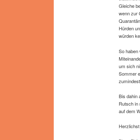
Gleiche bet
wenn zur G
Quarantäne
Hürden und
würden ke
So haben 
Miteinande
um sich n
Sommer en
zumindest 
Bis dahin 
Rutsch in 
auf dem W
Herzlichst