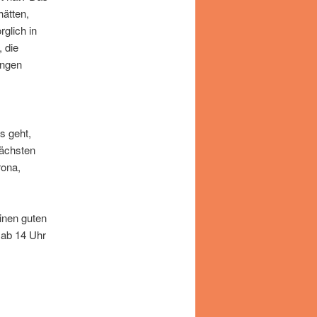
hätten,
glich in
, die
ungen
s geht,
nächsten
rona,
inen guten
 ab 14 Uhr