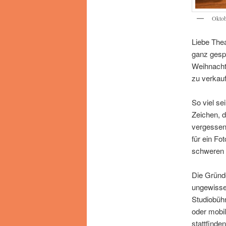
Oktob
Liebe Thea
ganz gesp
Weihnacht
zu verkau
So viel se
Zeichen, d
vergessen
für ein Fo
schweren 
Die Gründe
ungewisse 
Studiobüh
oder mobil
stattfinde