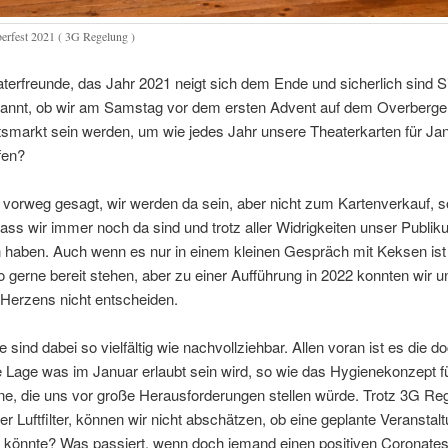
erfest 2021 ( 3G Regelung )
terfreunde, das Jahr 2021 neigt sich dem Ende und sicherlich sind 
annt, ob wir am Samstag vor dem ersten Advent auf dem Overberge
smarkt sein werden, um wie jedes Jahr unsere Theaterkarten für Ja
fen?
i vorweg gesagt, wir werden da sein, aber nicht zum Kartenverkauf, s
ass wir immer noch da sind und trotz aller Widrigkeiten unser Publik
 haben. Auch wenn es nur in einem kleinen Gespräch mit Keksen ist 
to gerne bereit stehen, aber zu einer Aufführung in 2022 konnten wir u
Herzens nicht entscheiden.
 sind dabei so vielfältig wie nachvollziehbar. Allen voran ist es die d
Lage was im Januar erlaubt sein wird, so wie das Hygienekonzept fü
ne, die uns vor große Herausforderungen stellen würde. Trotz 3G Re
er Luftfilter, können wir nicht abschätzen, ob eine geplante Veranstal
n könnte? Was passiert, wenn doch jemand einen positiven Coronates