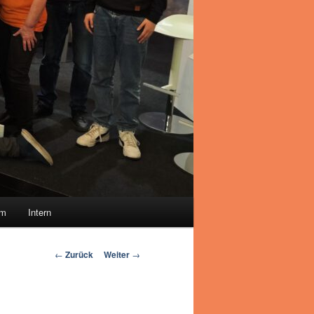
um
Intern
Beitrags-
←
Zurück
Weiter
→
Navigation